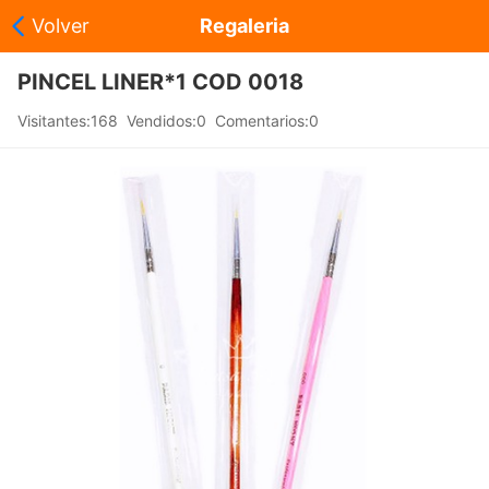
Volver
Regaleria
Agregar a mi carrito
Compartir
ProductosInicio
Can
PINCEL LINER*1 COD 0018
|
|
|
Visitantes:168 Vendidos:0 Comentarios:0
ales
', 'Cancelar');">