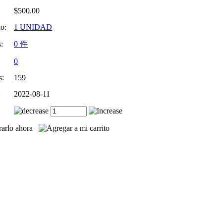
$
500.00
o:
1 UNIDAD
:
0
件
0
s:
159
:
2022-08-11