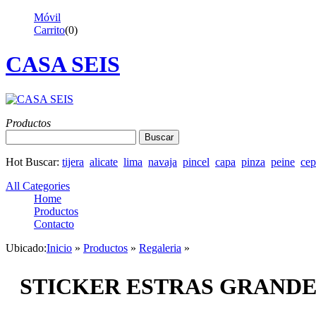
Móvil
Carrito
(
0
)
CASA SEIS
Productos
Buscar
Hot Buscar:
tijera
alicate
lima
navaja
pincel
capa
pinza
peine
cep
All Categories
Home
Productos
Contacto
Ubicado:
Inicio
»
Productos
»
Regaleria
»
STICKER ESTRAS GRANDE