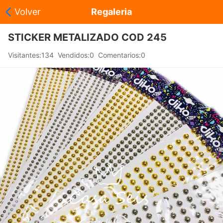
Volver
Regaleria
Agregar a mi carrito
Compartir
ProductosInicio
Can
STICKER METALIZADO COD 245
|
|
|
Visitantes:134 Vendidos:0 Comentarios:0
ales
', 'Cancelar');">